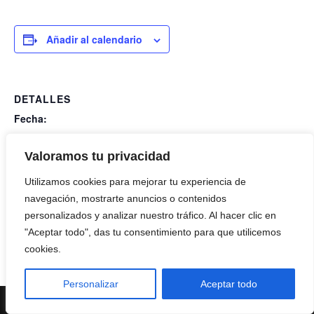
Añadir al calendario
DETALLES
Fecha:
10 octubre
Hora:
Valoramos tu privacidad
16:00 - 19:00
Utilizamos cookies para mejorar tu experiencia de
Coste:
navegación, mostrarte anuncios o contenidos
€8
personalizados y analizar nuestro tráfico. Al hacer clic en
"Aceptar todo", das tu consentimiento para que utilicemos
Pist. Grueso Calibre
Pistola Deportiva Cal. 22
cookies.
Personalizar
Aceptar todo
Neve
| Funciona gracias a
WordPress