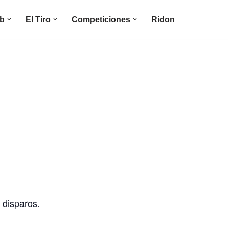
ub
El Tiro
Competiciones
Ridon
 disparos.